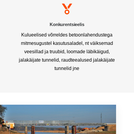
Konkurentsieelis
Kulueelised võrreldes betoonlahendustega
mitmesugustel kasutusaladel, nt väiksemad
veesillad ja truubid, loomade läbikäigud,
jalakäijate tunnelid, raudteealused jalakäijate
tunnelid jne