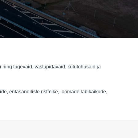
ning tugevaid, vastupidavaid, kulutõhusaid ja
e, eritasandiliste ristmike, loomade läbikäikude,