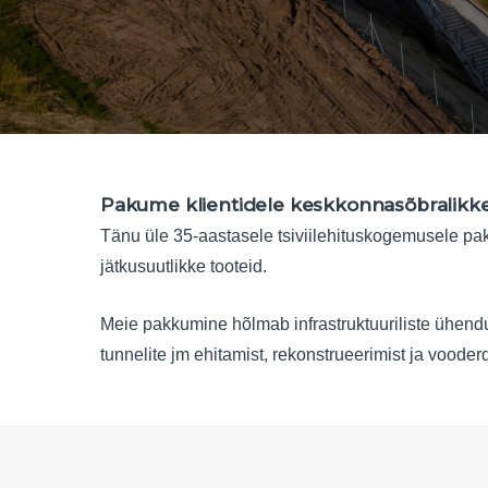
Pakume klientidele keskkonnasõbralikke,
Tänu üle 35-aastasele tsiviilehituskogemusele pa
jätkusuutlikke tooteid.
Meie pakkumine hõlmab infrastruktuuriliste ühendus
tunnelite jm ehitamist, rekonstrueerimist ja voode