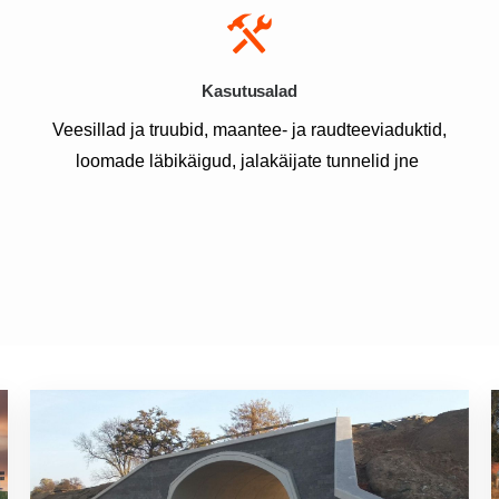
Kasutusalad
Veesillad ja truubid, maantee- ja raudteeviaduktid,
loomade läbikäigud, jalakäijate tunnelid jne