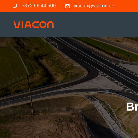
+372 66 44 500
viacon@viacon.ee
Br