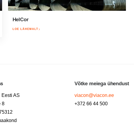
HelCor
LOE LÄHEMALT
ss
Võtke meiega ühendust
 Eesti AS
viacon@viacon.ee
e 8
+372 66 44 500
 75312
maakond