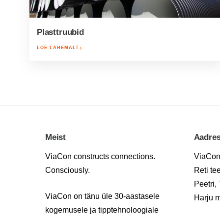
Plasttruubid
LOE LÄHEMALT
Meist
Aadre
ViaCon constructs connections.
ViaCon
Consciously.
Reti te
Peetri,
ViaCon on tänu üle 30-aastasele
Harju 
kogemusele ja tipptehnoloogiale