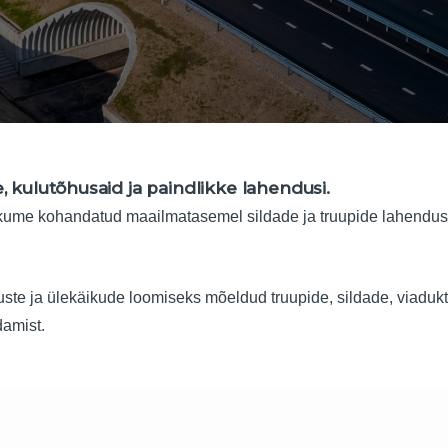
 kulutõhusaid ja paindlikke lahendusi.
kume kohandatud maailmatasemel sildade ja truupide lahendusi 
te ja ülekäikude loomiseks mõeldud truupide, sildade, viaduktid
rdamist.