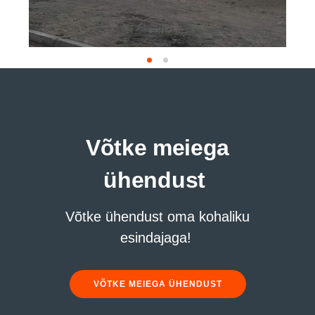
Võtke meiega
ühendust
Võtke ühendust oma kohaliku
esindajaga!
VÕTKE MEIEGA ÜHENDUST