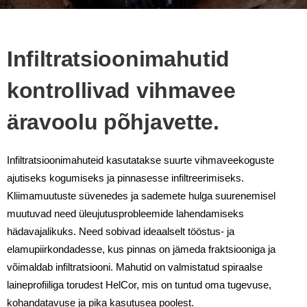
Infiltratsioonimahutid
kontrollivad vihmavee
äravoolu põhjavette.
Infiltratsioonimahuteid kasutatakse suurte vihmaveekoguste
ajutiseks kogumiseks ja pinnasesse infiltreerimiseks.
Kliimamuutuste süvenedes ja sademete hulga suurenemisel
muutuvad need üleujutusprobleemide lahendamiseks
hädavajalikuks. Need sobivad ideaalselt tööstus- ja
elamupiirkondadesse, kus pinnas on jämeda fraktsiooniga ja
võimaldab infiltratsiooni. Mahutid on valmistatud spiraalse
laineprofiiliga torudest HelCor, mis on tuntud oma tugevuse,
kohandatavuse ja pika kasutusea poolest.