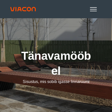
Tänavamööb
el
Sisustus, mis sobib igasse linnaruumi