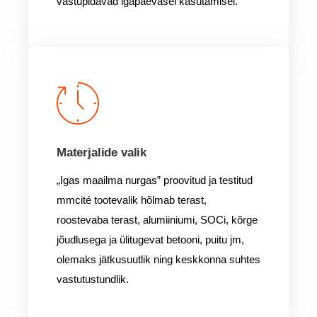
vastupidavad igapäevasel kasutamisel.
Materjalide valik
„Igas maailma nurgas” proovitud ja testitud
mmcité tootevalik hõlmab terast,
roostevaba terast, alumiiniumi, SOCi, kõrge
jõudlusega ja ülitugevat betooni, puitu jm,
olemaks jätkusuutlik ning keskkonna suhtes
vastutustundlik.