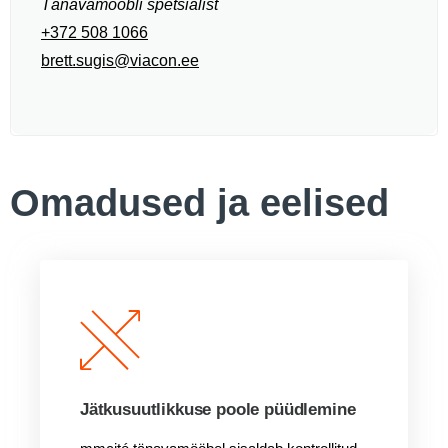
Tänavamööbli spetsialist
+372 508 1066
brett.sugis@viacon.ee
Omadused ja eelised
Jätkusuutlikkuse poole püüdlemine