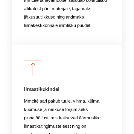
mmcité tänavamööbel sisaldab kontrollitud
allikatest pärit materjale, tagamaks
jätkusuutlikkuse ning andmaks
linnakeskkonnale inimlikku puudet
Ilmastikukindel
Mmcité sari pakub tuule, vihma, külma,
kuumuse ja niiskuse tõrjumiseks
pinnatöötlusi, mis kaitsevad äärmuslike
ilmastikutingimuste eest ning on