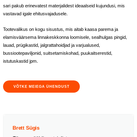
sari pakub erinevatest materjalidest ideaalseid kujundusi, mis
vastavad igale ehitusvajadusele.
Tootevalikus on kogu sisustus, mis aitab kaasa parema ja
elamisväärsema linnakeskkonna loomisele, sealhulgas pingid,
lauad, prügikastid, jalgrattahoidjad ja varjualused,
bussiootepaviljonid, suitsetamiskohad, puukaitserestid,
istutuskastid jpm.
VÕTKE MEIEGA ÜHENDUST
Brett Sügis