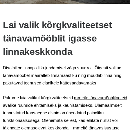
Lai valik kõrgkvaliteetset
tänavamööblit igasse
linnakeskkonda
Disainil on linnapildi kujundamisel väga suur roll. Õigesti valitud
tänavamööbel määratleb linnamaastiku ning muudab linna ning
pakutavad teenused elanikele kättesaadavamaks
Pakume laia valikut kõrgkvaliteetseid
mmcité tänavamööblitooteid
avalike ruumide ehitamiseks ja kaunistamiseks. Ülemaailmselt
tunnustatud kaasaegne disain on ühendatud paindliku
funktsionaalsusega. Olenemata sellest, kas ehitate nullist või
täiendate olemasolevat keskkonda – mmcité tänavasisustuse