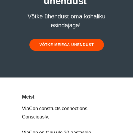
ühendust
Võtke ühendust oma kohaliku
esindajaga!
VÕTKE MEIEGA ÜHENDUST
Meist
ViaCon constructs connections.
Consciously.
ViaCon on tänu üle 30-aastasele